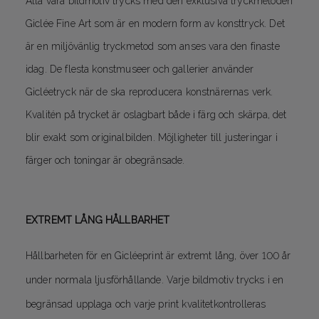
Alla våra bildmotiv trycks med den exklusiva tryckmetoden
Giclée Fine Art som är en modern form av konsttryck. Det
är en miljövänlig tryckmetod som anses vara den finaste
idag. De flesta konstmuseer och gallerier använder
Gicléetryck när de ska reproducera konstnärernas verk.
Kvalitén på trycket är oslagbart både i färg och skärpa, det
blir exakt som originalbilden. Möjligheter till justeringar i
färger och toningar är obegränsade.
EXTREMT LÅNG HÅLLBARHET
Hållbarheten för en Gicléeprint är extremt lång, över 100 år
under normala ljusförhållande. Varje bildmotiv trycks i en
begränsad upplaga och varje print kvalitetkontrolleras