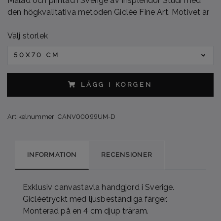
Målad och printad i Sverige av Insplendor Studi med
den högkvalitativa metoden Giclée Fine Art. Motivet är
Välj storlek
50X70 CM
LÄGG I KORGEN
Artikelnummer:
CANV00099UM-D
INFORMATION
RECENSIONER
Exklusiv canvastavla handgjord i Sverige.
Gicléetryckt med ljusbeständiga färger.
Monterad på en 4 cm djup träram.