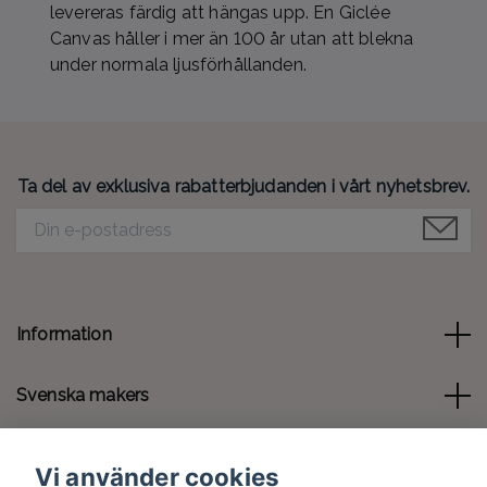
levereras färdig att hängas upp. En Giclée
Canvas håller i mer än 100 år utan att blekna
under normala ljusförhållanden.
Ta del av exklusiva rabatterbjudanden i vårt nyhetsbrev.
Information
Svenska makers
Kontakt
Vi använder cookies