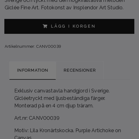
Sverige och tyckt med den högkvalitativa metoden
Giclée Fine Art. Fotokonst av Insplendor Art Studio.
LÄGG I KORGEN
Artikelnummer:
CANV00039
INFORMATION
RECENSIONER
Exklusiv canvastavla handgjord i Sverige.
Gicléetryckt med ljusbeständiga färger.
Monterad på en 4 cm djup träram.
Art.nr: CANV00039
Motiv: Lila Kronärtskocka. Purple Artichoke on
Canvas