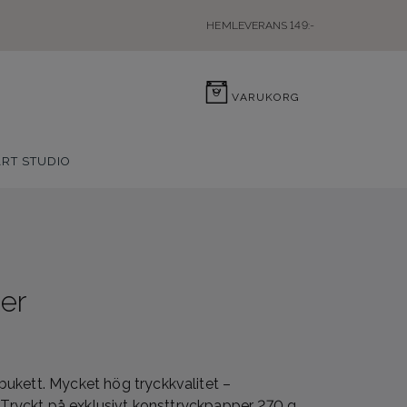
HEMLEVERANS 149:-
0
VARUKORG
ART STUDIO
er
ukett. Mycket hög tryckkvalitet –
. Tryckt på exklusivt konsttryckpapper 270 g.