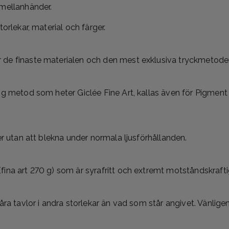
 mellanhänder.
orlekar, material och färger.
de finaste materialen och den mest exklusiva tryckmetoden 
ig metod som heter Giclée Fine Art, kallas även för Pigment P
er utan att blekna under normala ljusförhållanden.
fina art 270 g) som är syrafritt och extremt motståndskraft
våra tavlor i andra storlekar än vad som står angivet. Vänlig