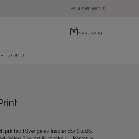
HEMLEVERANS 149:-
0
VARUKORG
ART STUDIO
Print
 printad i Sverige av Insplendor Studio.
d Giclée Fine Art Print teknik – Poster av