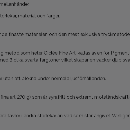
 mellanhänder.
orlekar, material och färger.
de finaste materialen och den mest exklusiva tryckmetoden 
ig metod som heter Giclée Fine Art, kallas även för Pigment P
med 3 olika svarta färgtoner vilket skapar en vacker djup svar
er utan att blekna under normala ljusförhållanden.
fina art 270 g) som är syrafritt och extremt motståndskraft
våra tavlor i andra storlekar än vad som står angivet. Vänlig