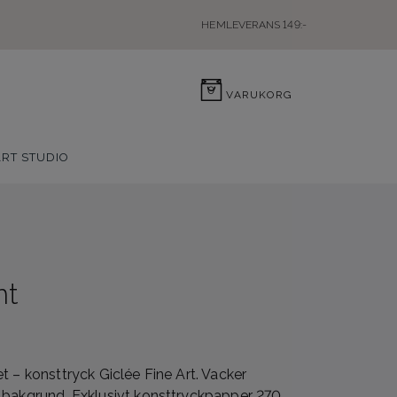
HEMLEVERANS 149:-
0
VARUKORG
ART STUDIO
nt
t – konsttryck Giclée Fine Art. Vacker
 bakgrund. Exklusivt konsttryckpapper 270