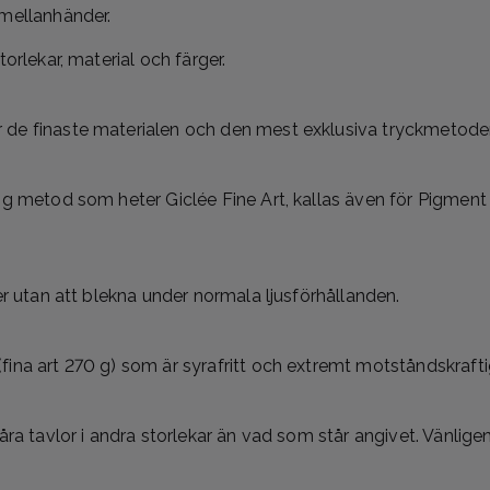
 mellanhänder.
orlekar, material och färger.
de finaste materialen och den mest exklusiva tryckmetoden 
ig metod som heter Giclée Fine Art, kallas även för Pigment P
er utan att blekna under normala ljusförhållanden.
fina art 270 g) som är syrafritt och extremt motståndskraft
våra tavlor i andra storlekar än vad som står angivet. Vänlig