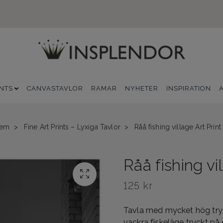
INTS
CANVASTAVLOR
RAMAR
NYHETER
INSPIRATION
em
Fine Art Prints – Lyxiga Tavlor
Råå fishing village Art Print
Råå fishing vi
125 kr
Tavla med mycket hög tryck
vackra fiskeläge tryckt på