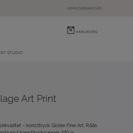
HEMLEVERANS 149:-
0
VARUKORG
ART STUDIO
llage Art Print
kvalitet – konsttryck Giclée Fine Art. Råås
 exklusivt konsttryckpapper 270 g.