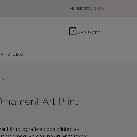
HEMLEVERANS 149:-
0
VARUKORG
ART STUDIO
nt
rnament Art Print
nt är fotograferad och printad av
ttryck med Giclée Fine Art Print teknik –