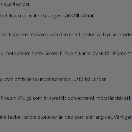
 mellanhänder.
torlekar, material och färger.
Länk till ramar.
de finaste materialen och den mest exklusiva tryckmetoden 
ig metod som heter Giclée Fine Art, kallas även för Pigment P
er utan att blekna under normala ljusförhållanden.
fina art 270 g) som är syrafritt och extremt motståndskraft
våra tavlor i andra storlekar än vad som står angivet. Vänlig