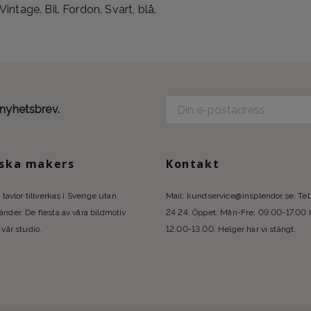
tage. Bil. Fordon. Svart, blå.
 nyhetsbrev.
ska makers
Kontakt
 tavlor tillverkas i Sverige utan
Mail:
kundservice@insplendor.se
, Te
nder. De flesta av våra bildmotiv
24 24. Öppet: Mån-Fre: 09.00-17.00 
 vår studio.
12.00-13.00. Helger har vi stängt.