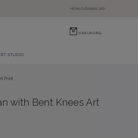
HEMLEVERANS 149:-
0
VARUKORG
ART STUDIO
 Print
 with Bent Knees Art