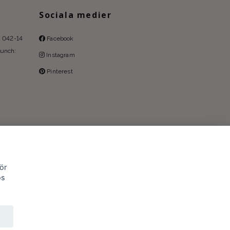
Sociala medier
l: 042-14
Facebook
lunch:
Instagram
Pinterest
ör
os