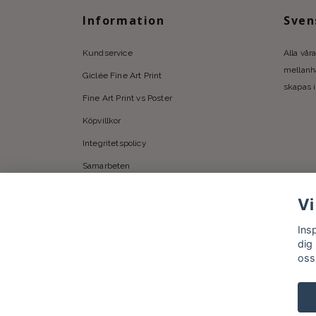
Information
Sven
Kundservice
Alla våra
mellanhä
Giclée Fine Art Print
skapas i
Fine Art Print vs Poster
Köpvillkor
Integritetspolicy
Samarbeten
Press
Vi
Leveranser
Ins
Retur och Reklamation
dig
oss
© 2026 Insplendor.se