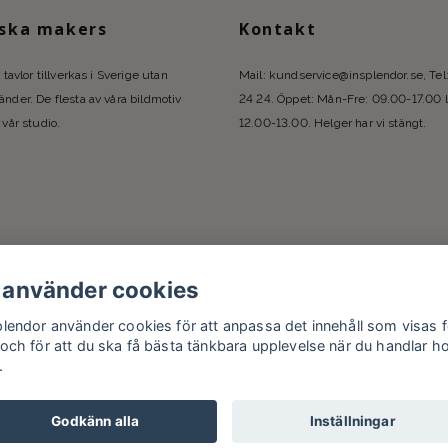
ska makers
Kontakt
 tavlor tillverkas i Sverige utan
Mail:
kundservice@insplendor.se
, Te
nder. De flesta av våra bildmotiv
24 24. Öppet: Mån-Fre: 09.00-17.00 
 vår studio.
12.00-13.00. Helger har vi stängt.
 använder cookies
plendor använder cookies för att anpassa det innehåll som visas f
 och för att du ska få bästa tänkbara upplevelse när du handlar h
.
Godkänn alla
Inställningar