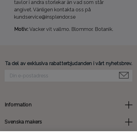
tavlor i andra storlekar än vad som står
angivet. Vänligen kontakta oss på
kundservice@insplendor.se
Motiv:
Vacker vit vallmo. Blommor. Botanik.
Ta del av exklusiva rabatterbjudanden i vårt nyhetsbrev.
Information
Svenska makers